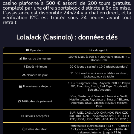
casino plafonné à 500 € assorti de 200 tours gratuits,
complété par une offre sportsbook distincte à 6x de mise.
L’assistance est disponible 24h/24 via chat en direct, et la
vérification KYC est traitée sous 24 heures avant tout
retrait.
LolaJack (Casinolo) : données clés
🏢 Opérateur
NovaForge Ltd
100 % jusqu’à 500 € + 200 tours gratuits + 1
💰 Bonus de bienvenue
Bonus Crab
⬇️ Dépôt minimum
20 € (bonus casino) / 10 € (dépôt standard)
11 555 machines à sous + tables en direct,
🎮 Nombre de jeux
jackpots, jeux de table
100+ : Pragmatic Play, Playtech, NetEnt, Play’n
🎰 Fournisseurs de jeux
GO, Evolution, Ezugi, Red Tiger, Yggdrasil,
Betsoft, Amusnet
Visa, Mastercard, Virement bancaire, Skrill,
Neteller, Jeton, Paysafecard, Neosurf, Bitcoin,
💳 Méthodes de paiement
Ethereum, USDT, Litecoin, Revolut, MiFinity,
Payz
EUR, USD, CAD, AUD, CHF, NOK, PLN, CZK,
💵 Devises acceptées
HUF, BRL, NZD + cryptomonnaies (BTC, ETH,
LTC, USDT, USDC, SOL, ADA, DOGE, XRP…)
Portefeuilles électroniques : 24 h — Cartes :
⏱️ Délais de retrait
1–3 jours — Virement : 3–5 jours (délai de
traitement interne : jusqu’à 72 h)