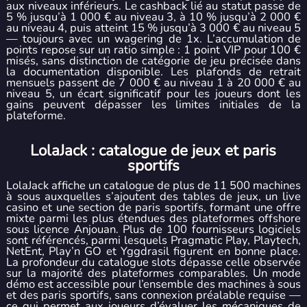
aux niveaux inférieurs. Le cashback lié au statut passe de
5 % jusqu’à 1 000 € au niveau 3, à 10 % jusqu’à 2 000 €
au niveau 4, puis atteint 15 % jusqu’à 3 000 € au niveau 5
— toujours avec un wagering de 1x. L’accumulation de
points repose sur un ratio simple : 1 point VIP pour 100 €
misés, sans distinction de catégorie de jeu précisée dans
la documentation disponible. Les plafonds de retrait
mensuels passent de 7 000 € au niveau 1 à 20 000 € au
niveau 5, un écart significatif pour les joueurs dont les
gains peuvent dépasser les limites initiales de la
plateforme.
LolaJack : catalogue de jeux et paris
sportifs
LolaJack affiche un catalogue de plus de 11 500 machines
à sous auxquelles s’ajoutent des tables de jeux, un live
casino et une section de paris sportifs, formant une offre
mixte parmi les plus étendues des plateformes offshore
sous licence Anjouan. Plus de 100 fournisseurs logiciels
sont référencés, parmi lesquels Pragmatic Play, Playtech,
NetEnt, Play’n GO et Yggdrasil figurent en bonne place.
La profondeur du catalogue slots dépasse celle observée
sur la majorité des plateformes comparables. Un mode
démo est accessible pour l’ensemble des machines à sous
et des paris sportifs, sans connexion préalable requise —
ce qui permet aux joueurs d’évaluer les mécaniques de