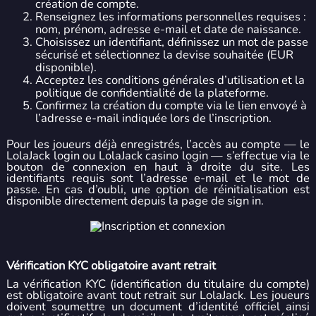
création de compte.
Renseignez les informations personnelles requises :
nom, prénom, adresse e-mail et date de naissance.
Choisissez un identifiant, définissez un mot de passe
sécurisé et sélectionnez la devise souhaitée (EUR
disponible).
Acceptez les conditions générales d’utilisation et la
politique de confidentialité de la plateforme.
Confirmez la création du compte via le lien envoyé à
l’adresse e-mail indiquée lors de l’inscription.
Pour les joueurs déjà enregistrés, l’accès au compte — le
LolaJack login ou LolaJack casino login — s’effectue via le
bouton de connexion en haut à droite du site. Les
identifiants requis sont l’adresse e-mail et le mot de
passe. En cas d’oubli, une option de réinitialisation est
disponible directement depuis la page de sign in.
Vérification KYC obligatoire avant retrait
La vérification KYC (identification du titulaire du compte)
est obligatoire avant tout retrait sur LolaJack. Les joueurs
doivent soumettre un document d’identité officiel ainsi