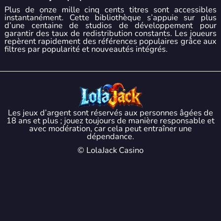
Plus de onze mille cinq cents titres sont accessibles
instantanément. Cette bibliothèque s’appuie sur plus
d’une centaine de studios de développement pour
garantir des taux de redistribution constants. Les joueurs
repèrent rapidement des références populaires grâce aux
filtres par popularité et nouveautés intégrés.
Les jeux d’argent sont réservés aux personnes âgées de
18 ans et plus ; jouez toujours de manière responsable et
avec modération, car cela peut entraîner une
dépendance.
© LolaJack Casino