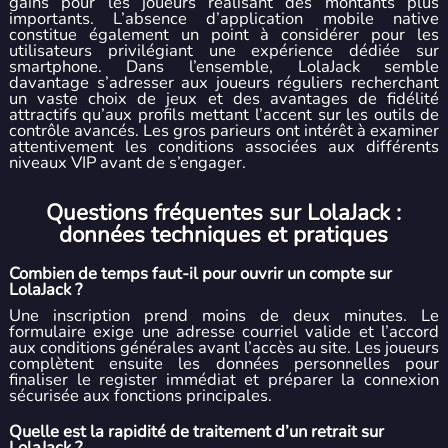
gains pour les joueurs réalisant des montants plus
importants. L’absence d’application mobile native
constitue également un point à considérer pour les
utilisateurs privilégiant une expérience dédiée sur
smartphone. Dans l’ensemble, LolaJack semble
davantage s’adresser aux joueurs réguliers recherchant
un vaste choix de jeux et des avantages de fidélité
attractifs qu’aux profils mettant l’accent sur les outils de
contrôle avancés. Les gros parieurs ont intérêt à examiner
attentivement les conditions associées aux différents
niveaux VIP avant de s’engager.
Questions fréquentes sur LolaJack :
données techniques et pratiques
Combien de temps faut-il pour ouvrir un compte sur
LolaJack ?
Une inscription prend moins de deux minutes. Le
formulaire exige une adresse courriel valide et l’accord
aux conditions générales avant l’accès au site. Les joueurs
complètent ensuite les données personnelles pour
finaliser le register immédiat et préparer la connexion
sécurisée aux fonctions principales.
Quelle est la rapidité de traitement d’un retrait sur
LolaJack ?