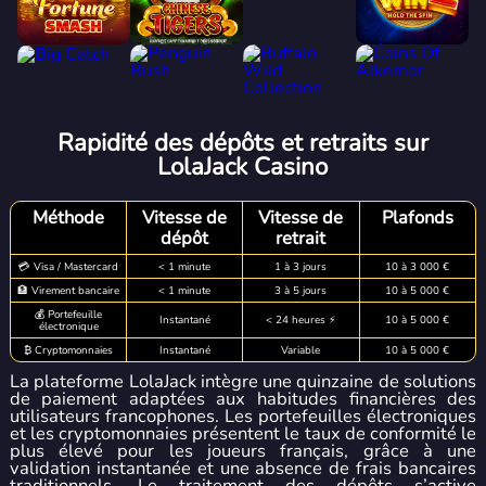
Rapidité des dépôts et retraits sur
LolaJack Casino
Méthode
Vitesse de
Vitesse de
Plafonds
dépôt
retrait
💳 Visa / Mastercard
< 1 minute
1 à 3 jours
10 à 3 000 €
🏦 Virement bancaire
< 1 minute
3 à 5 jours
10 à 5 000 €
💰 Portefeuille
Instantané
< 24 heures ⚡
10 à 5 000 €
électronique
₿ Cryptomonnaies
Instantané
Variable
10 à 5 000 €
La plateforme LolaJack intègre une quinzaine de solutions
de paiement adaptées aux habitudes financières des
utilisateurs francophones. Les portefeuilles électroniques
et les cryptomonnaies présentent le taux de conformité le
plus élevé pour les joueurs français, grâce à une
validation instantanée et une absence de frais bancaires
traditionnels. Le traitement des dépôts s’active