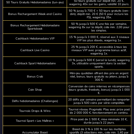
50 tours gratuits sur dépôt min. 20 €,
50 Tours Gratuits Hebdomadaires (lun–jeu)
wagering 40x sur les gains, validité 10 jours.
50 % jusqu’à 700 € + 50 tours gratuits (ven–
Bonus Rechargement Week-end Casino
dim), dépôt min. 20 € (50 € pour inclure les
FS), wagering 35x.
50 % jusqu’à 500 € une fois par semaine,
Bonus Rechargement Hebdomadaire
wagering 8x sur le dépôt, cote min. 2,00 pour
Sportsbook
les simples.
15 % jusqu’à 3 000 €, réservé aux 3 niveaux
Cashback Hebdomadaire VIP
VIP les plus élevés, wagering 1x.
25 % jusqu’à 200 €, accessible à tous les
Cashback Live Casino
niveaux VIP avec programme bonus actif,
wagering 1x.
10 % jusqu’à 500 € (versé le lundi), wagering
Cashback Sport Hebdomadaire
3x, utilisable uniquement dans la section
sports.
Mini-jeu quotidien offrant des prix en argent
Bonus Crab
réel, bonus, tours gratuits ou jetons, jusqu’à
300 €.
Conversion de coins internes en récompenses
Coin Shop
(tours gratuits, freebets, bonus) jusqu’à 1 000
€.
20 défis par semaine permettant de remporter
Défis hebdomadaires (Challenges)
jusqu’à 500 coins par série complétée.
Tournoi réseau Pragmatic Play avec prize pool
Tournois Drops & Wins
de 2 000 000 €, fonctionnement en continu.
Prize pool de 1 500 €, mise minimale 10 €,
Tournoi Sport « Les Maîtres »
durée jusqu’à 22 jours.
Boost de 3 % à 100 % sur les multiples
Accumulator Boost
sportifs (3 sélections min., cote min. 1,40 par