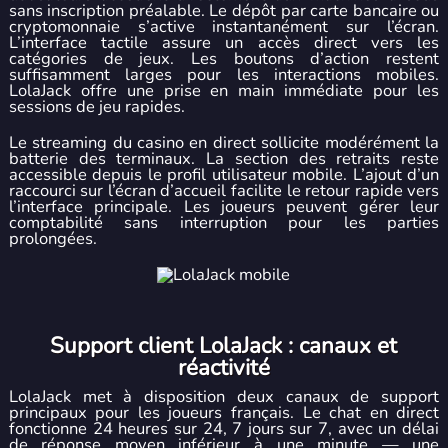
sans inscription préalable. Le dépôt par carte bancaire ou
cryptomonnaie s’active instantanément sur l’écran.
L’interface tactile assure un accès direct vers les
catégories de jeux. Les boutons d’action restent
suffisamment larges pour les interactions mobiles.
LolaJack offre une prise en main immédiate pour les
sessions de jeu rapides.
Le streaming du casino en direct sollicite modérément la
batterie des terminaux. La section des retraits reste
accessible depuis le profil utilisateur mobile. L’ajout d’un
raccourci sur l’écran d’accueil facilite le retour rapide vers
l’interface principale. Les joueurs peuvent gérer leur
comptabilité sans interruption pour les parties
prolongées.
Support client LolaJack : canaux et
réactivité
LolaJack met à disposition deux canaux de support
principaux pour les joueurs français. Le chat en direct
fonctionne 24 heures sur 24, 7 jours sur 7, avec un délai
de réponse moyen inférieur à une minute — une