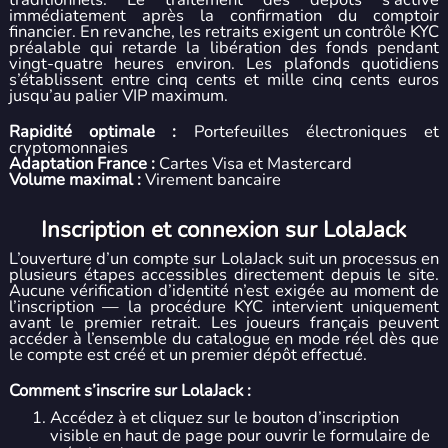
immédiatement après la confirmation du comptoir
financier. En revanche, les retraits exigent un contrôle KYC
préalable qui retarde la libération des fonds pendant
vingt-quatre heures environ. Les plafonds quotidiens
s’établissent entre cinq cents et mille cinq cents euros
jusqu’au palier VIP maximum.
Rapidité optimale :
Portefeuilles électroniques et
cryptomonnaies
Adaptation France :
Cartes Visa et Mastercard
Volume maximal :
Virement bancaire
Inscription et connexion sur LolaJack
L’ouverture d’un compte sur LolaJack suit un processus en
plusieurs étapes accessibles directement depuis le site.
Aucune vérification d’identité n’est exigée au moment de
l’inscription — la procédure KYC intervient uniquement
avant le premier retrait. Les joueurs français peuvent
accéder à l’ensemble du catalogue en mode réel dès que
le compte est créé et un premier dépôt effectué.
Comment s’inscrire sur LolaJack :
Accédez à et cliquez sur le bouton d’inscription
visible en haut de page pour ouvrir le formulaire de